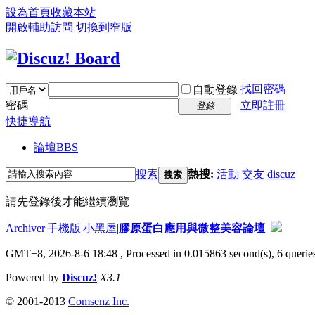
設為首頁
收藏本站
開啟輔助訪問
切換到窄版
找回密碼
自動登錄
密碼
立即註冊
登錄
快捷導航
論壇
BBS
搜索
熱搜:
活動
交友
discuz
搜索
請先登錄後才能繼續瀏覽
Archiver
|
手機版
|
小黑屋
|
膠原蛋白應用與微整美容論壇
GMT+8, 2026-8-6 18:48
, Processed in 0.015863 second(s), 6 queries
Powered by
Discuz!
X3.1
© 2001-2013
Comsenz Inc.